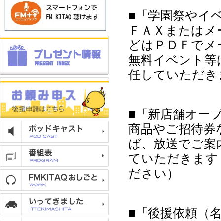
■「学園祭やイ
ＦＡＸまたはメ
どはＰＤＦでメ
無料イベント等
任していただき
■「新店舗オー
商品やご招待券
ば、放送でご案内
ていただきます
ださい）
■「後援依頼（