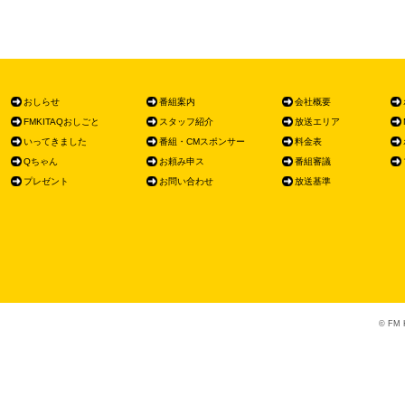
おしらせ
番組案内
会社概要
FMKITAQおしごと
スタッフ紹介
放送エリア
いってきました
番組・CMスポンサー
料金表
Qちゃん
お頼み申ス
番組審議
プレゼント
お問い合わせ
放送基準
© FM K