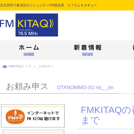
北九州市小倉北区のコミュニティFM放送局 エフエムキタキュー
FMKITAQトップ
お頼み申ス
お頼み申ス
OTANOMIMO-SU m(_ _)m
FMKITA
まで