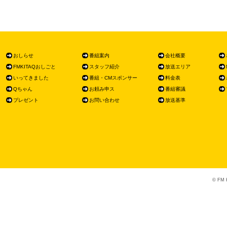
おしらせ
番組案内
会社概要
FMKITAQおしごと
スタッフ紹介
放送エリア
いってきました
番組・CMスポンサー
料金表
Qちゃん
お頼み申ス
番組審議
プレゼント
お問い合わせ
放送基準
© FM K