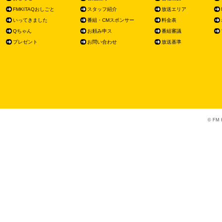
FMKITAQおしごと
スタッフ紹介
放送エリア
いってきました
番組・CMスポンサー
料金表
Qちゃん
お頼み申ス
番組審議
プレゼント
お問い合わせ
放送基準
© FM K